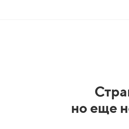
Стра
но еще н