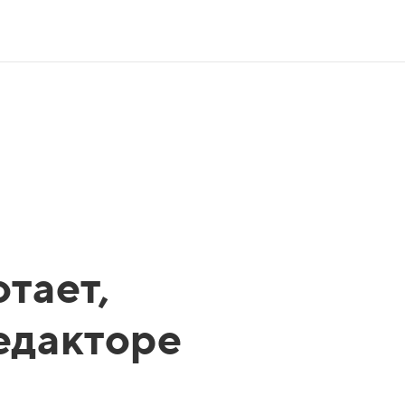
тает,
редакторе