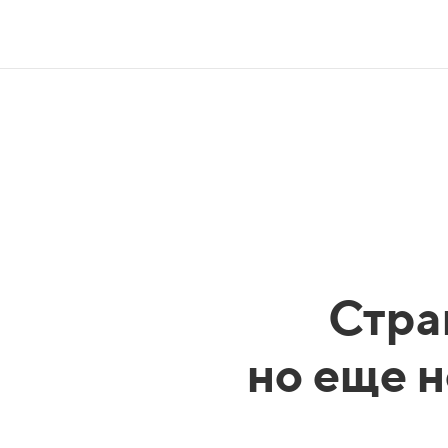
Стра
но еще н