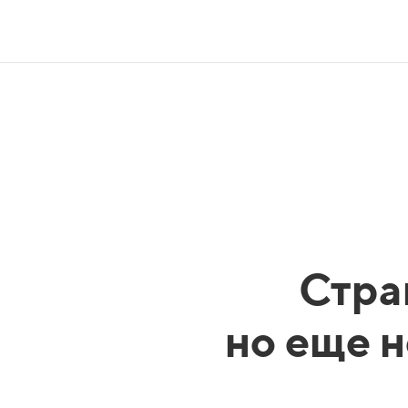
Стра
но еще н