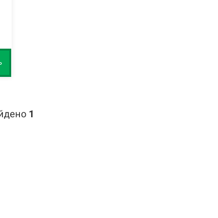
ь
айдено
1