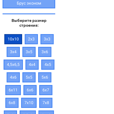
Брус эконом
Выберите размер
строения:
10х10
2х3
3х3
3х4
3х5
3х6
4,5х6,5
4х4
4х5
4х6
5х5
5х6
6х11
6х6
6х7
6х8
7х10
7х8