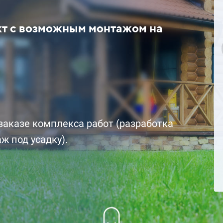
кт с возможным монтажом на
цена за комплект со
2 329 100 ₽ цена за комплект 
скидкой
заказе комплекса работ (разработка
ж под усадку).
Подробнее
Заказать
Заказ