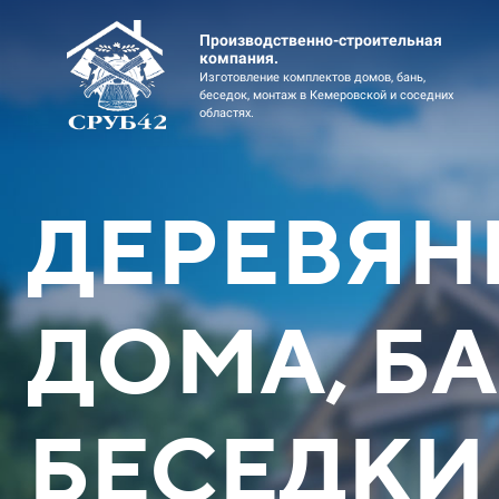
Производственно-строительная
компания.
Изготовление комплектов домов, бань,
беседок, монтаж в Кемеровской и соседних
областях.
ДЕРЕВЯН
ДОМА, БА
Дом котт
Оцилиндр
БЕСЕДКИ
Скидка