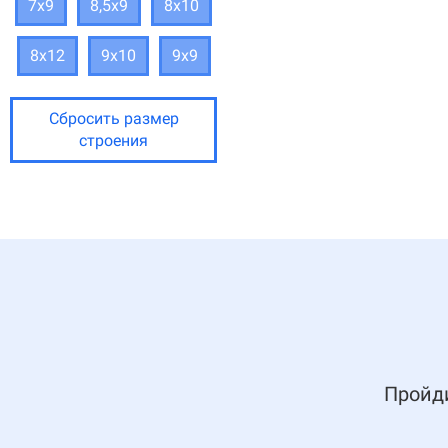
7х9
8,5х9
8х10
8х12
9х10
9х9
Сбросить размер
строения
Пройди