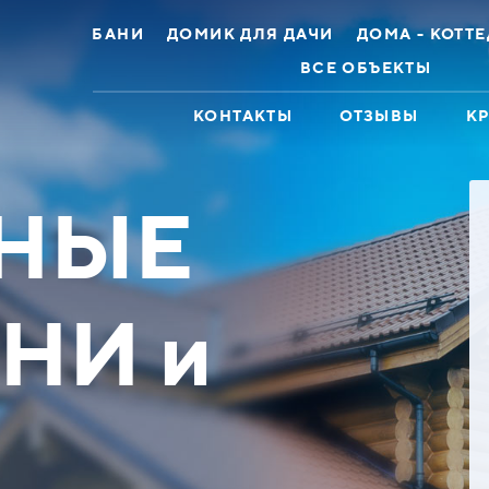
БАНИ
ДОМИК ДЛЯ ДАЧИ
ДОМА - КОТТ
ВСЕ ОБЪЕКТЫ
КОНТАКТЫ
ОТЗЫВЫ
К
НЫЕ
НИ и
едж 2эт 11х12
Дом коттедж 2эт 8х12 Бру
ованное бревно
профилированный
 до 449900 ₽
Скидка до 448100 ₽