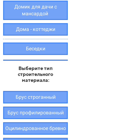
Домик для дачи с
мансардой
Дома - коттеджи
Беседки
Выберите тип
строительного
материала:
Брус строганный
Брус профилированный
Оцилиндрованное бревно