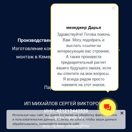
менеджер Дарья
Здравствуйте! Готова помочь
Вам. Могу подобрать и
Производственно-строительная компания.
выслать ссылки на
Изготовление комплектов домов, бань, беседок,
интересующие вас строения.
А также произвести
монтаж в Кемеровской и соседних областях.
предварительный расчет
вашего будущего заказа, если
вы ответите на мои вопросы.
Я всегда рядом просто
нажмите на этот значок.
Партнер СБЕР БАНК
ИП МИХАЙЛОВ СЕРГЕЙ ВИКТОРОВИЧ
ИНН:
421212443539
Используя наш сайт, вы даете согласие на обработку файлов cookie
© 2021 СРУБ 42
и пользовательских данных. Если вы не хотите, чтобы ваши данные
обрабатывались, пожалуйста покиньте сайт.
Все права защищены