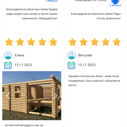
Компания СРУБ-42
Благодарим за обратную связь! Будем
рады видеть вас снова, в числе наших
Благодарим за обратную связь! Рады
заказчиков. Обращайтесь!
что вы довольны!
Елена
Виталий
13.11.2023
13.11.2023
Заказал строганную баню - качеством
порадовало, брус ровный, собирается
легко!
Хотим поблагодарить вас за