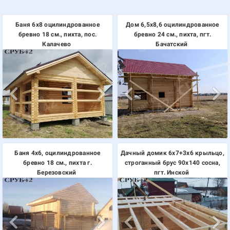
Баня 6х8 оцилиндрованное
Дом 6,5х8,6 оцилиндрованное
бревно 18 см., пихта, пос.
бревно 24 см., пихта, пгт.
Калачево
Бачатский
Баня 4х6, оцилиндрованное
Дачный домик 6х7+3х6 крыльцо,
бревно 18 см., пихта г.
строганный брус 90х140 сосна,
Березовский
пгт. Инской