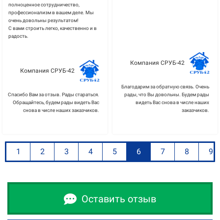
полноценное сотрудничество,
профессионализм в вашем деле. Мы
очень довольны результатом!
С вами строить легко, качественно и в
радость.
Компания СРУБ-42
Компания СРУБ-42
Благодарим за обратную связь. Очень
Спасибо Вам за отзыв. Рады стараться.
рады, что Вы довольны. Будем рады
Обращайтесь, будем рады видеть Вас
видеть Вас снова в числе наших
снова в числе наших заказчиков.
заказчиков.
1
2
3
4
5
6
7
8
9
Оставить отзыв