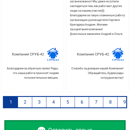
организованно! Мы даже не успели
насладиться тем, как работают другие
люди на нашем участке))).
Благодарим за такую слаженную работу
организации руководителя Сергея и
бригадира Андрея. Желаем
процветания компании!
Довольные заказчики Андрей и Ольга.
Компания СРУБ-42
Компания СРУБ-42
Благодарим за обратную связь! Рады,
Спасибо за доверие нашей Компании!
что наша работа приносят людям
Обращайтесь, будем рады
положительные эмоции.
сотрудничеству!
1
2
3
4
5
6
7
8
9
Оставить отзыв