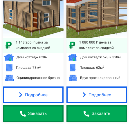
1 148 200 ₽ цена за
1 080 000 ₽ цена за
комплект со скидкой
комплект со скидкой
Дом коттедж 6х8м.
Дом коттедж 6х8 и 3х8м.
2
2
Площадь 78м
Площадь 62м
Оцилиндрованное бревно
Брус профилированный
Подробнее
Подробнее
Заказать
Заказать