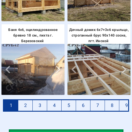
Баня 4х6, оцилиндрованное
Дачный домик 6х7+3х6 крыльцо,
бревно 18 см., пихта г.
строганный брус 90х140 сосна,
Березовский
пгт. Инской
1
2
3
4
5
6
7
8
9