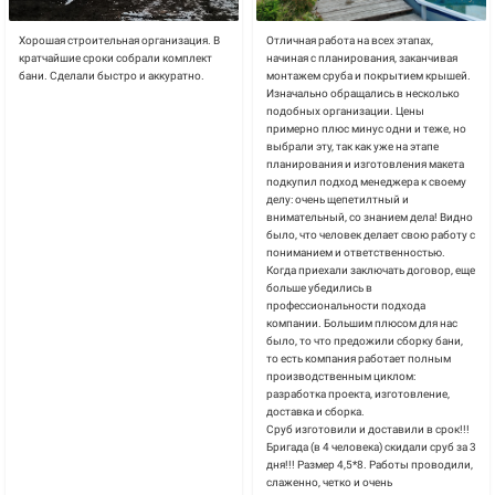
Хорошая строительная организация. В
Отличная работа на всех этапах,
кратчайшие сроки собрали комплект
начиная с планирования, заканчивая
бани. Сделали быстро и аккуратно.
монтажем сруба и покрытием крышей.
Изначально обращались в несколько
подобных организации. Цены
примерно плюс минус одни и теже, но
выбрали эту, так как уже на этапе
планирования и изготовления макета
подкупил подход менеджера к своему
делу: очень щепетилтный и
внимательный, со знанием дела! Видно
было, что человек делает свою работу с
пониманием и ответственностью.
Когда приехали заключать договор, еще
больше убедились в
профессиональности подхода
компании. Большим плюсом для нас
было, то что предожили сборку бани,
то есть компания работает полным
производственным циклом:
разработка проекта, изготовление,
доставка и сборка.
Сруб изготовили и доставили в срок!!!
Бригада (в 4 человека) скидали сруб за 3
дня!!! Размер 4,5*8. Работы проводили,
слаженно, четко и очень