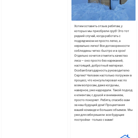
Хотим оставить отзыв ребятам, у
которых мы приобрели сруб! Это тот
редкий случай, когда работать с
подрядчиком не просто легко, а
нереально легко! Все договоренности
соблюдены четко: быстро и в срок!
Отдельно хочется отметить качество
леса — оно просто без нареканий,
настоящий, добротный материал.
Особая благодарность руководителю
Сергею! Человек настолько погружен в
процесс, что консультировал нас по
всем вопросам, даже когда мы,
наверное, уже надоедали. Такой подход
к клиентам, с душой и вниманием,
просто покоряет. Ребята, спасибо вам
за наш будущий дом! Процветания
вашей команде и больших объемов. Мы
уже для себя решили: все будущие
постройки - только с вами!