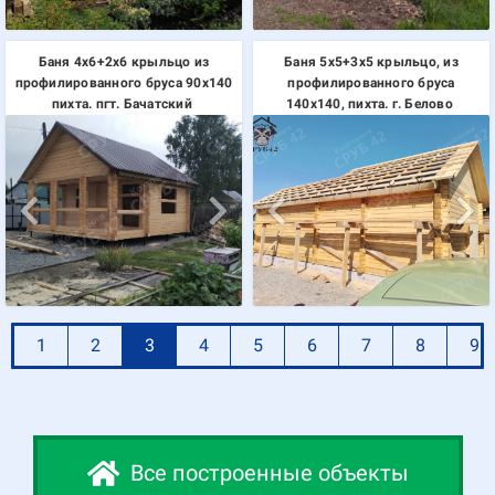
Баня 4х6+2х6 крыльцо из
Баня 5х5+3х5 крыльцо, из
профилированного бруса 90х140
профилированного бруса
пихта. пгт. Бачатский
140х140, пихта. г. Белово
1
2
3
4
5
6
7
8
9
Все построенные объекты