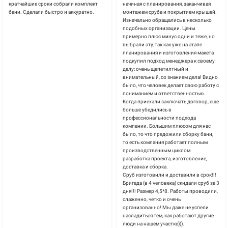
кратчайшие сроки собрали комплект
начиная с планирования, заканчивая
бани. Сделали быстро и аккуратно.
монтажем сруба и покрытием крышей.
Изначально обращались в несколько
подобных организации. Цены
примерно плюс минус одни и теже, но
выбрали эту, так как уже на этапе
планирования и изготовления макета
подкупил подход менеджера к своему
делу: очень щепетилтный и
внимательный, со знанием дела! Видно
было, что человек делает свою работу с
пониманием и ответственностью.
Когда приехали заключать договор, еще
больше убедились в
профессиональности подхода
компании. Большим плюсом для нас
было, то что предожили сборку бани,
то есть компания работает полным
производственным циклом:
разработка проекта, изготовление,
доставка и сборка.
Сруб изготовили и доставили в срок!!!
Бригада (в 4 человека) скидали сруб за 3
дня!!! Размер 4,5*8. Работы проводили,
слаженно, четко и очень
организованно! Мы даже не успели
насладиться тем, как работают другие
люди на нашем участке))).