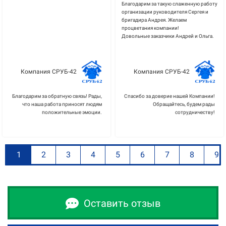
Благодарим за такую слаженную работу
организации руководителя Сергея и
бригадира Андрея. Желаем
процветания компании!
Довольные заказчики Андрей и Ольга.
Компания СРУБ-42
Компания СРУБ-42
Благодарим за обратную связь! Рады,
Спасибо за доверие нашей Компании!
что наша работа приносят людям
Обращайтесь, будем рады
положительные эмоции.
сотрудничеству!
1
2
3
4
5
6
7
8
9
Оставить отзыв