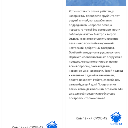
Хотим оставить отзыв ребятам, у
которых мы приобрели сруб! Это тот
редкий случай, когда работать с
подрядчиком не просто легко, а
нереально легко! Все договоренности
соблюдены четко: быстро и в срок!
Отдельно хочется отметить качество
леса — оно просто без нареканий,
настоящий, добротный материал.
Особая благодарность руководителю
Сергею! Человек настолько погружен в
процесс, что консультировал нас по
всем вопросам, даже когда мы,
наверное, уже надоедали. Такой подход
к клиентам, с душой и вниманием,
просто покоряет. Ребята, спасибо вам
за наш будущий дом! Процветания
вашей команде и больших объемов. Мы
уже для себя решили: все будущие
постройки - только с вами!
Компания СРУБ-42
Компания СРУБ-42