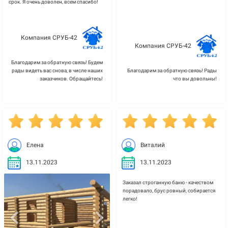
срок. Я очень доволен, всем спасибо!
Компания СРУБ-42
Компания СРУБ-42
Благодарим за обратную связь! Будем
рады видеть вас снова, в числе наших
Благодарим за обратную связь! Рады
заказчиков. Обращайтесь!
что вы довольны!
Елена
Виталий
13.11.2023
13.11.2023
Заказал строганную баню - качеством
порадовало, брус ровный, собирается
легко!