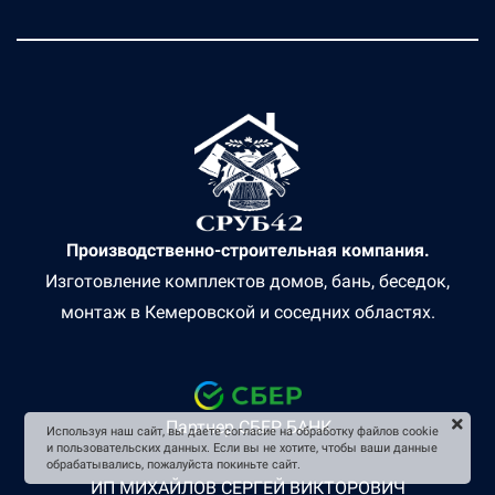
Производственно-строительная компания.
Изготовление комплектов домов, бань, беседок,
монтаж в Кемеровской и соседних областях.
Партнер СБЕР БАНК
Используя наш сайт, вы даете согласие на обработку файлов cookie
и пользовательских данных. Если вы не хотите, чтобы ваши данные
обрабатывались, пожалуйста покиньте сайт.
ИП МИХАЙЛОВ СЕРГЕЙ ВИКТОРОВИЧ