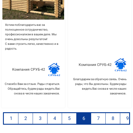
Хотим поблагодарить вас за
полноценное сотрудничество,
профессионализм в вашем деле. Мы
очень довольны результатом!
С вами строить легко, качественно и в
радость.
Компания СРУБ-42
Компания СРУБ-42
Благодарим за обратную связь. Очень
Спасибо Вам за отзыв. Рады стараться.
рады, что Вы довольны. Будем рады
Обращайтесь, будем рады видеть Вас
видеть Вас снова в числе наших
снова в числе наших заказчиков.
заказчиков.
1
2
3
4
5
6
7
8
9