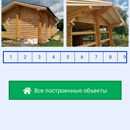
1
2
3
4
5
6
7
8
9
Все построенные объекты