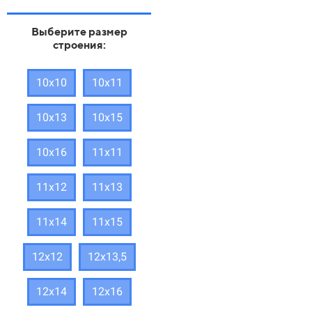
Выберите размер
строения:
10х10
10х11
10х13
10х15
10х16
11х11
11х12
11х13
11х14
11х15
12х12
12х13,5
12х14
12х16