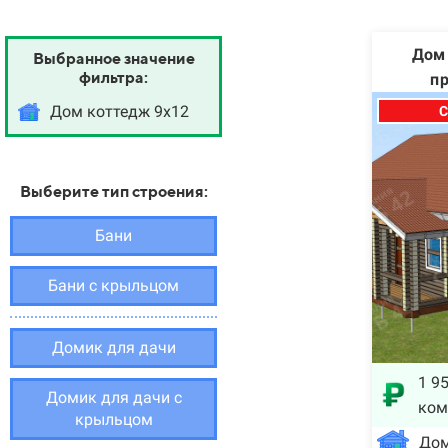
Дом 
Выбранное значение
фильтра:
п
Дом коттедж 9х12
С
Выберите тип строения:
Бани
Бани с крыльцом
Домик для дачи
1 95
Домик для дачи с
ком
крыльцом
Дом