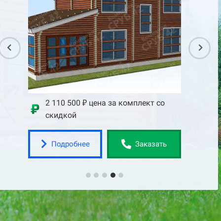
со
2 110 500 ₽ цена за комплект со
2 75
скидкой
скид
Подробнее
По
ать
Заказать