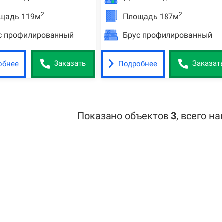
2
2
щадь 119м
Площадь 187м
с профилированный
Брус профилированный
обнее
Подробнее
Заказать
Заказат
Показано объектов
3
,
всего н