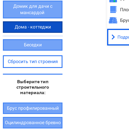
Домик для дачи с
Пло
мансардой
Бру
Дома - коттеджи
Подр
Беседки
Сбросить тип строения
Выберите тип
строительного
материала:
Брус профилированный
Оцилиндрованное бревно