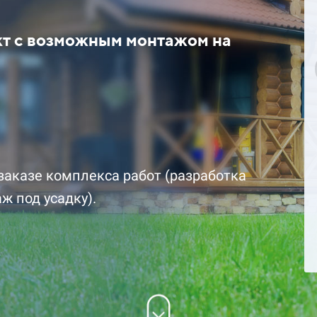
кт с возможным монтажом на
цена за комплект со
1 892 700 ₽ цена за комплект 
скидкой
заказе комплекса работ (разработка
ж под усадку).
Подробнее
Заказать
Заказ