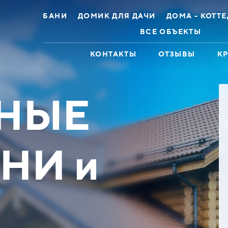
БАНИ
ДОМИК ДЛЯ ДАЧИ
ДОМА - КОТТ
ВСЕ ОБЪЕКТЫ
КОНТАКТЫ
ОТЗЫВЫ
К
НЫЕ
НИ и
ж 2эт 8х12 Брус
Дом коттедж 11х13
лированный
Оцилиндрованное бревно
 до 448100 ₽
Скидка до 329600 ₽