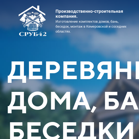
Производственно-строительная
компания.
Изготовление комплектов домов, бань,
беседок, монтаж в Кемеровской и соседних
областях.
ДЕРЕВЯН
ДОМА, БА
Дом коттедж 2эт 11х12
Дом коттед
Оцилиндрованное бревно
профи
БЕСЕДКИ
Скидка до 449900 ₽
Скидка