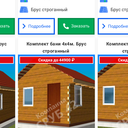
Брус строганный
Брус ст
Подробнее
Подробне
азать
Заказать
рус
Комплект бани 4х4м. Брус
Комплект
строганный
ст
Скидка до 44900 ₽
Скид