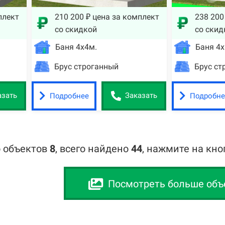
плект
210 200 ₽ цена за комплект
238 200
со скидкой
со скид
Баня 4х4м.
Баня 4х
Брус строганный
Брус ст
Подробнее
Подробне
азать
Заказать
 объектов
8
,
всего найдено
44
, нажмите на кн
Посмотреть больше объ