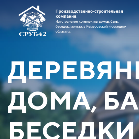
Производственно-строительная
компания.
Изготовление комплектов домов, бань,
беседок, монтаж в Кемеровской и соседних
областях.
ДЕРЕВЯН
ДОМА, БА
Дом коттедж 2эт 11х12
Дом коттед
Оцилиндрованное бревно
профи
БЕСЕДКИ
Скидка до 449900 ₽
Скидка