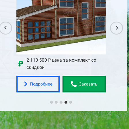
со
2 110 500 ₽ цена за комплект со
2 75
скидкой
скид
Подробнее
По
ать
Заказать