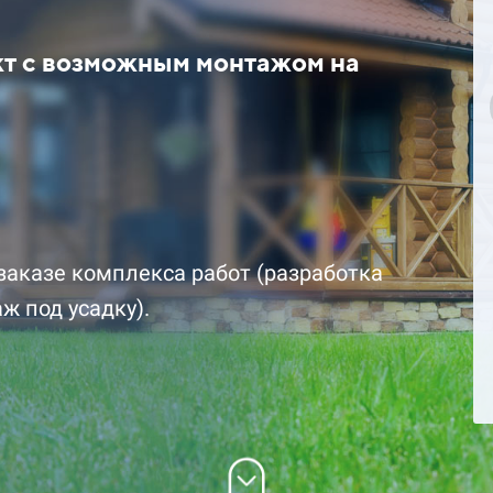
кт с возможным монтажом на
цена за комплект со
1 892 700 ₽ цена за комплект 
скидкой
заказе комплекса работ (разработка
ж под усадку).
Подробнее
Заказать
Заказ