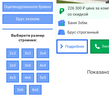
Оцилиндрованное бревно
226 300 ₽ цена за ком
со скидкой
Брус эконом
Баня 3х6м.
Брус строганный
Выберите размер
строения:
Подробнее
Зак
2х3
3х3
3х4
3х5
3х6
4х4
Показано
4х5
4х6
5х5
5х6
6х6