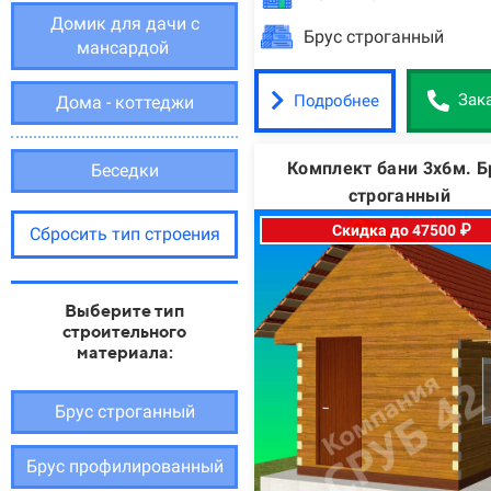
Домик для дачи с
Брус строганный
мансардой
Подробнее
Зак
Дома - коттеджи
Комплект бани 3х6м. Б
Беседки
строганный
Скидка до 47500 ₽
Сбросить тип строения
Выберите тип
строительного
материала:
Брус строганный
Брус профилированный