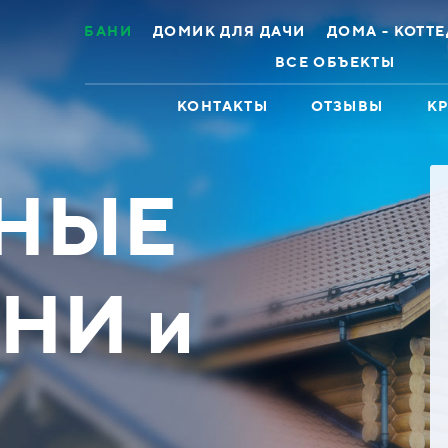
БАНИ
ДОМИК ДЛЯ ДАЧИ
ДОМА - КОТТ
ВСЕ ОБЪЕКТЫ
КОНТАКТЫ
ОТЗЫВЫ
К
НЫЕ
НИ и
ж 2эт 8х12 Брус
Дом коттедж 11х13
лированный
Оцилиндрованное бревно
 до 448100 ₽
Скидка до 329600 ₽