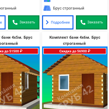
роганный
Брус строганный
е
Подробнее
Заказать
Заказать
 бани 4х5м. Брус
Комплект бани 4х6м. Брус
роганный
строганный
ка до 51500 ₽
Скидка до 56900 ₽