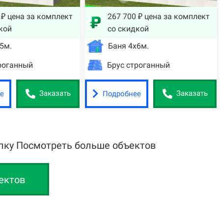
 ₽ цена за комплект
267 700 ₽ цена за комплект
кой
со скидкой
5м.
Баня 4х6м.
роганный
Брус строганный
е
Подробнее
Заказать
Заказать
опку Посмотреть больше объектов
ектов