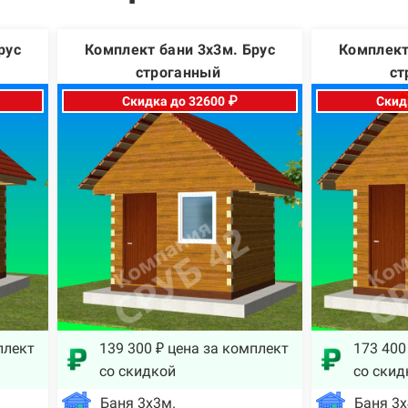
рус
Комплект бани 3х3м. Брус
Комплект
строганный
ст
Скидка до 32600 ₽
Скид
плект
139 300 ₽ цена за комплект
173 400
со скидкой
со скид
Баня 3х3м.
Баня 3х