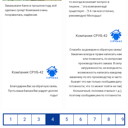
то иногда возникает вопрос в
Заказывали баню в прошлом году, всё
тишине..." эта компания ещё
сделано супер! Компания очень
существует...")! А так все отлично,
понравилась, надёжная.
рекомендую! Молодцы!
Компания СРУБ-42
Спасибо за доверие и обратную связь!
Заказчик всегда в праве написать нам
или позвонить, по вопросам
производства его заказа. В силу
загруженности, не всегда есть
Компания СРУБ-42
возможность написать каждому
заказчику по его производству и часто
бывает что как только сообщаем дату
Благодарим Вас за обратную связь.
готовности, что то может пойти не так(
Пусть ваша банька Вас радует долгие
больничный, поломка станка и т.д.),
годы!
поэтому сообщаем уже по готовности.
1
2
3
4
5
6
7
8
9