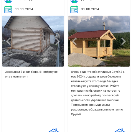
11.11.2024
31.08.2024
Заказывал 8 июля баню.4 ноября уже
Очень рада что обратились в Сруб42 в
она у меня стоит
мае 2024 г., сделали заказ беседки в
начале августа этого года беседка
стояла уже у нас на участке. Ребята
монтажники быстро и качественно
сделали свою работу, после своей
деятельности убрали все за собой.
Теперь всем своим друзьям
рекомендую обращаться в компанию
Сруб42.