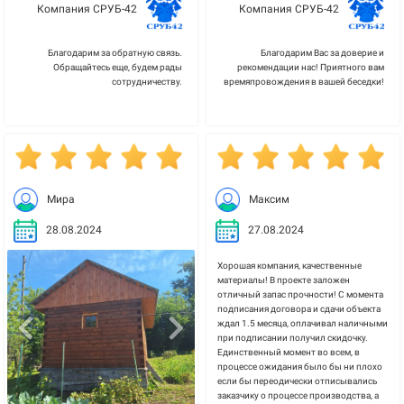
Компания СРУБ-42
Компания СРУБ-42
Благодарим за обратную связь.
Благодарим Вас за доверие и
Обращайтесь еще, будем рады
рекомендации нас! Приятного вам
сотрудничеству.
времяпровождения в вашей беседки!
Мира
Максим
28.08.2024
27.08.2024
Хорошая компания, качественные
материалы! В проекте заложен
отличный запас прочности! С момента
подписания договора и сдачи объекта
ждал 1.5 месяца, оплачивал наличными
при подписании получил скидочку.
Единственный момент во всем, в
процессе ожидания было бы ни плохо
если бы переодически отписывались
заказчику о процессе производства, а