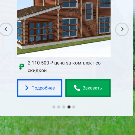
со
2 110 500 ₽ цена за комплект со
2 75
скидкой
скид
Подробнее
По
ать
Заказать