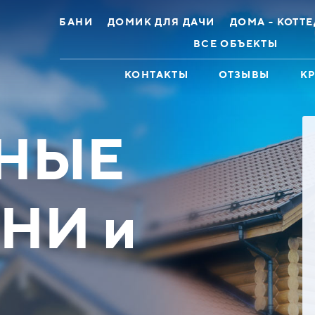
БАНИ
ДОМИК ДЛЯ ДАЧИ
ДОМА - КОТТ
ВСЕ ОБЪЕКТЫ
КОНТАКТЫ
ОТЗЫВЫ
К
НЫЕ
НИ и
ж 2эт 8х12 Брус
Дом коттедж 11х13
лированный
Оцилиндрованное бревно
 до 448100 ₽
Скидка до 329600 ₽