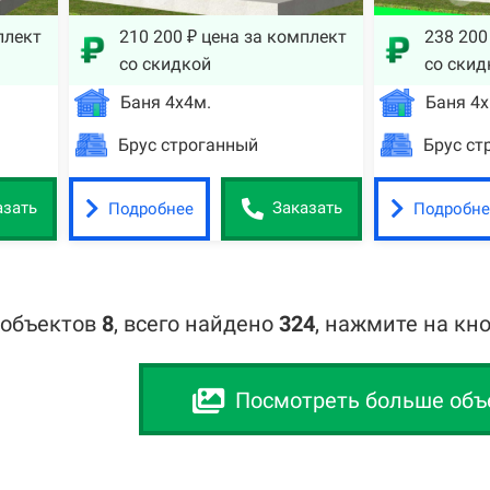
плект
210 200 ₽ цена за комплект
238 200
со скидкой
со скид
Баня 4х4м.
Баня 4х
Брус строганный
Брус ст
Подробнее
Подробне
азать
Заказать
 объектов
8
,
всего найдено
324
, нажмите на кн
Посмотреть больше объ