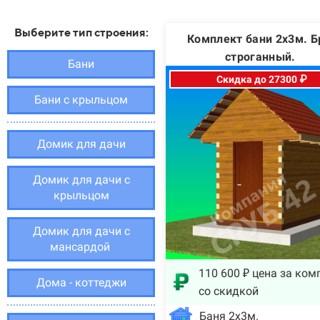
Выберите тип строения:
Комплект бани 2х3м. Б
строганный.
Бани
Скидка до 27300 ₽
Бани с крыльцом
Домик для дачи
Домик для дачи с
крыльцом
Домик для дачи с
мансардой
110 600 ₽ цена за ком
Дома - коттеджи
со скидкой
Баня 2х3м.