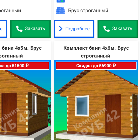
роганный
Брус строганный
е
Подробнее
Заказать
Заказать
 бани 4х5м. Брус
Комплект бани 4х6м. Брус
роганный
строганный
ка до 51500 ₽
Скидка до 56900 ₽