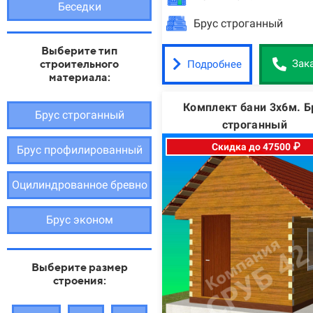
Беседки
Брус строганный
Выберите тип
строительного
Подробнее
Зак
материала:
Комплект бани 3х6м. Б
Брус строганный
строганный
Скидка до 47500 ₽
Брус профилированный
Оцилиндрованное бревно
Брус эконом
Выберите размер
строения: