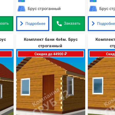
Брус строганный
Брус ст
Подробнее
Подробне
азать
Заказать
рус
Комплект бани 4х4м. Брус
Комплект
строганный
ст
Скидка до 44900 ₽
Скид