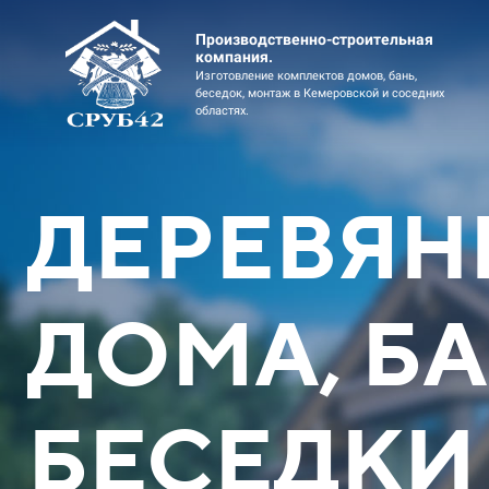
Производственно-строительная
компания.
Изготовление комплектов домов, бань,
беседок, монтаж в Кемеровской и соседних
областях.
ДЕРЕВЯН
ДОМА, БА
Дом коттедж 2эт 11х12
Дом коттед
Оцилиндрованное бревно
профи
БЕСЕДКИ
Скидка до 449900 ₽
Скидка