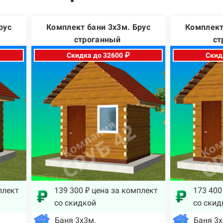
рус
Комплект бани 3х3м. Брус
Комплект
строганный
ст
Скидка до 32600 ₽
Скид
плект
139 300 ₽ цена за комплект
173 400
со скидкой
со скид
Баня 3х3м.
Баня 3х