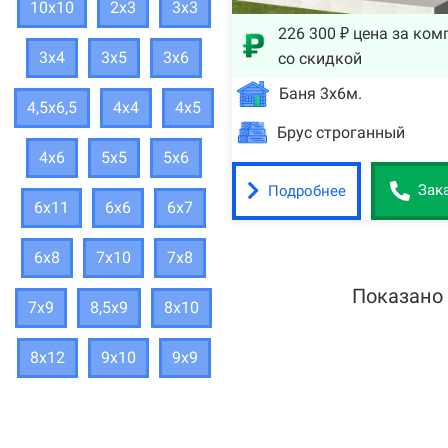
10х10
2х3
3х3
226 300 ₽ цена за ком
3х4
3х5
3х6
со скидкой
Баня 3х6м.
4,5х6,5
4х4
4х5
Брус строганный
4х6
5х5
5х6
Подробнее
Зак
6х11
6х6
6х7
6х8
7х10
7х8
Показано
7х9
8,5х9
8х10
8х12
9х10
9х9