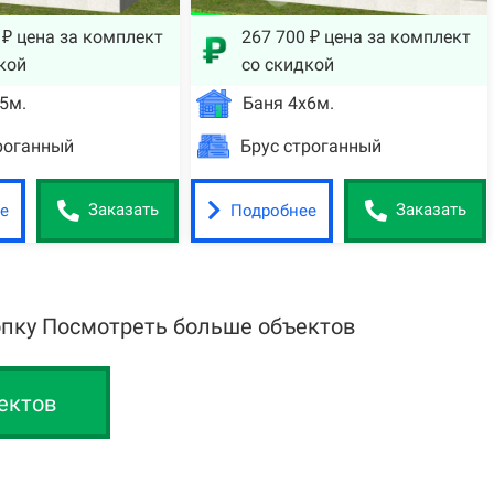
 ₽ цена за комплект
267 700 ₽ цена за комплект
кой
со скидкой
5м.
Баня 4х6м.
роганный
Брус строганный
е
Подробнее
Заказать
Заказать
опку Посмотреть больше объектов
ектов