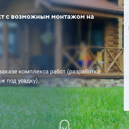
кт с возможным монтажом на
цена за комплект со
1 892 700 ₽ цена за комплект 
скидкой
заказе комплекса работ (разработка
ж под усадку).
Подробнее
Заказать
Заказ