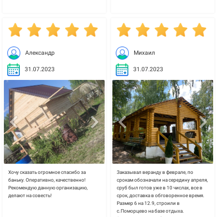
Александр
Михаил
31.07.2023
31.07.2023
Хочу сказать огромное спасибо за
Заказывал веранду в феврале, по
баньку. Оперативно, качественно!
срокам обозначали на середину апреля,
Рекомендую данную организацию,
сруб был готов уже в 10 числах, все в
делают на совесть!
срок, доставка в обговоренное время.
Размер 6 на 12.9, строили в
с.Поморцево на базе отдыха.