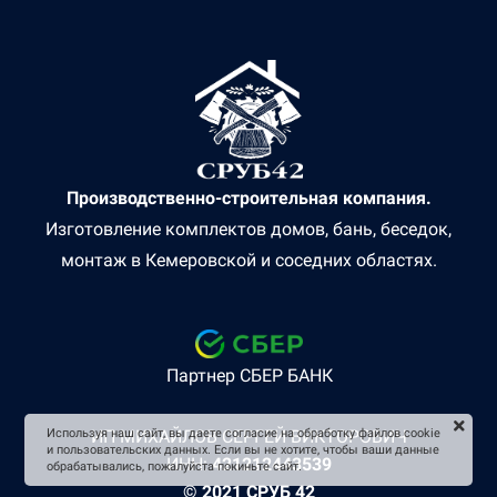
Производственно-строительная компания.
Изготовление комплектов домов, бань, беседок,
монтаж в Кемеровской и соседних областях.
Партнер СБЕР БАНК
ИП МИХАЙЛОВ СЕРГЕЙ ВИКТОРОВИЧ
Используя наш сайт, вы даете согласие на обработку файлов cookie
и пользовательских данных. Если вы не хотите, чтобы ваши данные
ИНН:
421212443539
обрабатывались, пожалуйста покиньте сайт.
© 2021 СРУБ 42