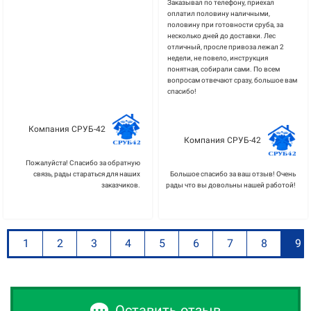
Заказывал по телефону, приехал
оплатил половину наличными,
половину при готовности сруба, за
несколько дней до доставки. Лес
отличный, просле привоза лежал 2
недели, не повело, инструкция
понятная, собирали сами. По всем
вопросам отвечают сразу, большое вам
спасибо!
Компания СРУБ-42
Компания СРУБ-42
Пожалуйста! Спасибо за обратную
связь, рады стараться для наших
Большое спасибо за ваш отзыв! Очень
заказчиков.
рады что вы довольны нашей работой!
1
2
3
4
5
6
7
8
9
Оставить отзыв