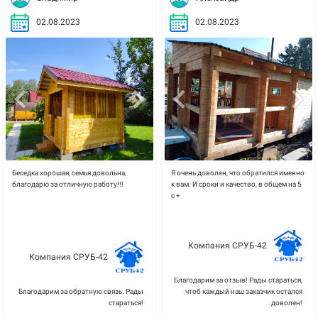
02.08.2023
02.08.2023
Беседка хорошая, семья довольна,
Я очень доволен, что обратился именно
благодарю за отличную работу!!!
к вам. И сроки и качество, в общем на 5
с +
Компания СРУБ-42
Компания СРУБ-42
Благодарим за отзыв! Рады стараться,
Благодарим за обратную связь. Рады
чтоб каждый наш заказчик остался
стараться!
доволен!