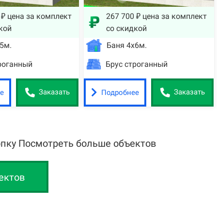
 ₽ цена за комплект
267 700 ₽ цена за комплект
кой
со скидкой
5м.
Баня 4х6м.
роганный
Брус строганный
е
Подробнее
Заказать
Заказать
опку Посмотреть больше объектов
ектов