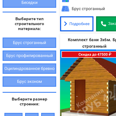
Беседки
Брус строганный
Выберите тип
строительного
Подробнее
Зак
материала:
Комплект бани 3х6м. Б
Брус строганный
строганный
Скидка до 47500 ₽
Брус профилированный
Оцилиндрованное бревно
Брус эконом
Выберите размер
строения: