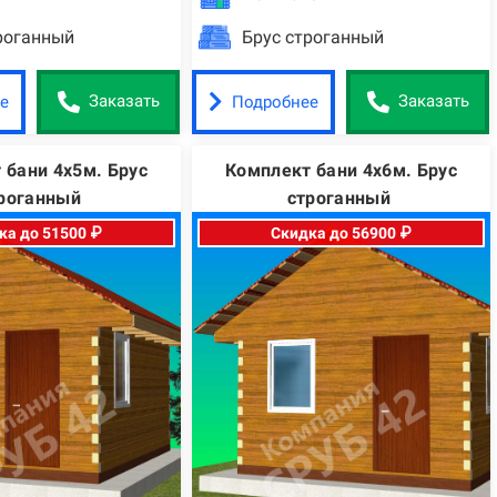
роганный
Брус строганный
е
Подробнее
Заказать
Заказать
 бани 4х5м. Брус
Комплект бани 4х6м. Брус
роганный
строганный
ка до 51500 ₽
Скидка до 56900 ₽