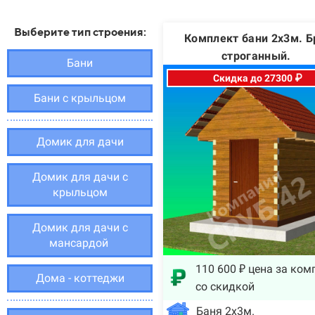
Выберите тип строения:
Комплект бани 2х3м. Б
строганный.
Бани
Скидка до 27300 ₽
Бани с крыльцом
Домик для дачи
Домик для дачи с
крыльцом
Домик для дачи с
мансардой
110 600 ₽ цена за ком
Дома - коттеджи
со скидкой
Баня 2х3м.