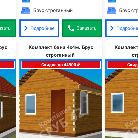
Брус строганный
Брус ст
Подробнее
Подробне
азать
Заказать
рус
Комплект бани 4х4м. Брус
Комплект
строганный
ст
Скидка до 44900 ₽
Скид