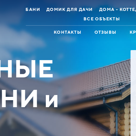
БАНИ
ДОМИК ДЛЯ ДАЧИ
ДОМА - КОТТ
ВСЕ ОБЪЕКТЫ
КОНТАКТЫ
ОТЗЫВЫ
К
НЫЕ
НИ и
ж 2эт 8х12 Брус
Дом коттедж 11х13
лированный
Оцилиндрованное бревно
 до 448100 ₽
Скидка до 329600 ₽