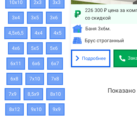
10х10
2х3
3х3
226 300 ₽ цена за ком
3х4
3х5
3х6
со скидкой
Баня 3х6м.
4,5х6,5
4х4
4х5
Брус строганный
4х6
5х5
5х6
Подробнее
Зак
6х11
6х6
6х7
6х8
7х10
7х8
Показано
7х9
8,5х9
8х10
8х12
9х10
9х9