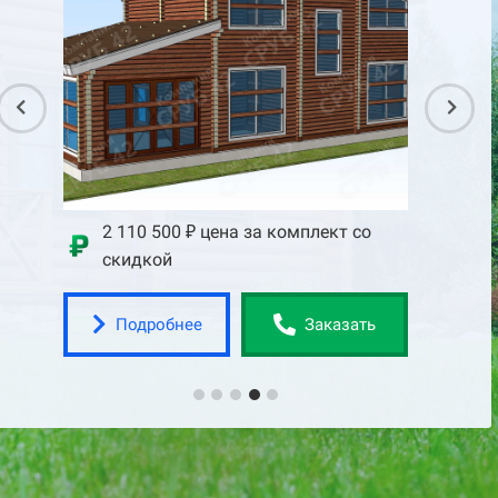
со
2 110 500 ₽ цена за комплект со
2 75
скидкой
скид
Подробнее
По
ать
Заказать