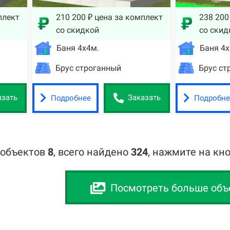
плект
210 200 ₽ цена за комплект
238 200
со скидкой
со скид
Баня 4х4м.
Баня 4х
Брус строганный
Брус ст
Подробнее
Подробне
азать
Заказать
 объектов
8
,
всего найдено
324
, нажмите на кн
Посмотреть больше объ