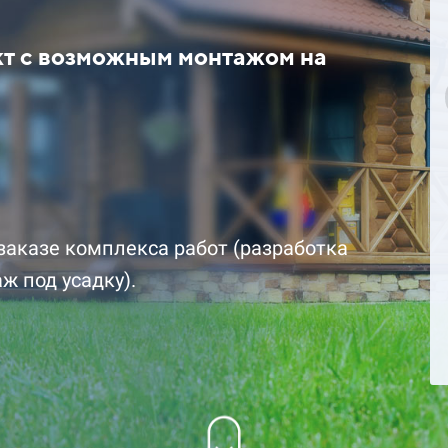
кт с возможным монтажом на
цена за комплект со
1 892 700 ₽ цена за комплект 
скидкой
заказе комплекса работ (разработка
ж под усадку).
Подробнее
Заказать
Заказ