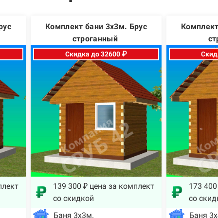
рус
Комплект бани 3х3м. Брус
Комплект
строганный
ст
Скидка до 32600 ₽
Скид
плект
139 300 ₽ цена за комплект
173 400
со скидкой
со скид
Баня 3х3м.
Баня 3х