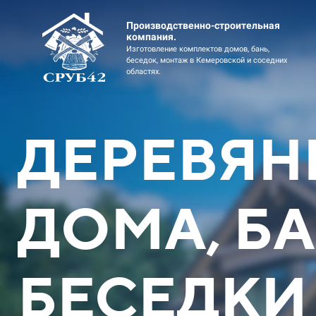
Производственно-строительная
компания.
Изготовление комплектов домов, бань,
беседок, монтаж в Кемеровской и соседних
областях.
ДЕРЕВЯН
ДОМА, БА
Дом коттедж 2эт 11х12
Дом коттед
Оцилиндрованное бревно
профи
БЕСЕДКИ
Скидка до 449900 ₽
Скидка