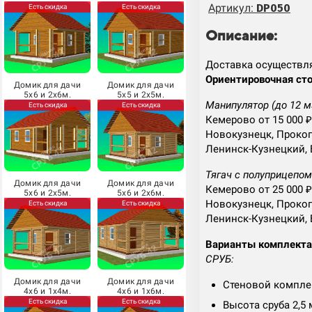
Артикул:
Есть скидка
Есть скидка
DP050
Описание:
Доставка осуществл
Ориентировочная сто
Домик для дачи
Домик для дачи
5х6 и 2х6м.
5х5 и 2х5м.
Манипулятор (до 12 м
Есть скидка
Есть скидка
Кемерово от 15 000 ₽
Новокузнецк, Прокоп
Ленинск-Кузнецкий, 
Тягач с полуприцепом 
Домик для дачи
Домик для дачи
Кемерово от 25 000 ₽
5х6 и 2х5м.
5х6 и 2х6м.
Новокузнецк, Прокоп
Есть скидка
Есть скидка
Ленинск-Кузнецкий, 
Варианты комплект
СРУБ:
Домик для дачи
Домик для дачи
Стеновой комплек
4х6 и 1х4м.
4х6 и 1х6м.
Есть скидка
Есть скидка
Высота сруба 2,5 м