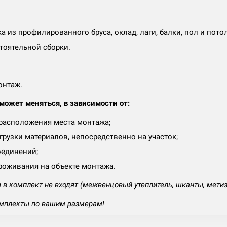
ка из профилированного бруса, оклад, лаги, балки, пол и пот
тоятельной сборки.
онтаж.
ожет меняться, в зависимости от:
 расположения места монтажа;
рузки материалов, непосредственно на участок;
оединений;
роживания на объекте монтажа.
в комплект не входят (межвенцовый утеплитель, шканты, мети
мплекты по вашим размерам!