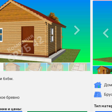
и 6х6м.
Дом
Бру
ое бревно
Тип мате
ние и цены: