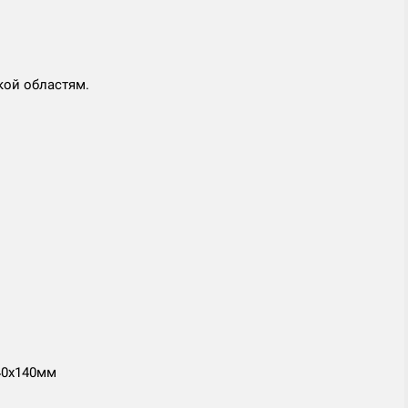
кой областям.
40х140мм