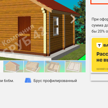
При офор
сумма до
бы 20% о
и 6х6м.
Брус профилированный