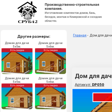
Производственно-строительная
компания.
Изготовление комплектов домов, бань,
беседок, монтаж в Кемеровской и соседних
областях.
Главная
- Дом для дач
Другие размеры:
Домик для дачи
Домик для дачи
5х5м.
5х6м.
Есть скидка
Есть скидка
Дом для дач
Домик для дачи
Домик для дачи
5х5м.
5х6м.
Артикул:
DP050
Есть скидка
Есть скидка