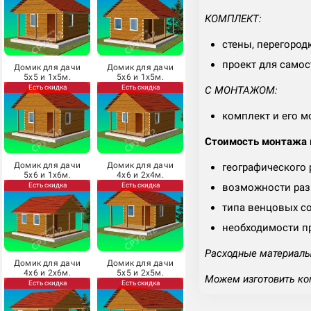
КОМПЛЕКТ:
стены, перегород
проект для самос
Домик для дачи
Домик для дачи
5х5 и 1х5м.
5х6 и 1х5м.
Есть скидка
Есть скидка
С МОНТАЖОМ:
комплект и его м
Стоимость монтажа м
Домик для дачи
Домик для дачи
географического
5х6 и 1х6м.
4х6 и 2х4м.
Есть скидка
Есть скидка
возможности разг
типа венцовых с
необходимости п
Расходные материалы 
Домик для дачи
Домик для дачи
4х6 и 2х6м.
5х5 и 2х5м.
Можем изготовить ко
Есть скидка
Есть скидка