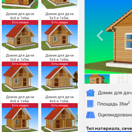
Домик для дачи
Домик для дачи
4х6 и 1х6м.
5х5 и 1х5м.
Есть скидка
Есть скидка
Домик для дачи
Домик для дачи
5х6 и 1х5м.
5х6 и 1х6м.
Есть скидка
Есть скидка
Домик для дач
Домик для дачи
Домик для дачи
4х6 и 1х4м.
4х6 и 1х6м.
2
Площадь 36м
Есть скидка
Есть скидка
Оцилиндрованн
Тип материала, сече