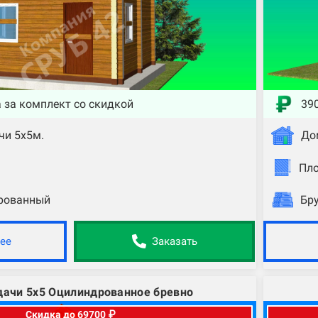
а за комплект со скидкой
390
чи 5х5м.
До
Пл
рованный
Бр
ее
Заказать
дачи 5х5 Оцилиндрованное бревно
Скидка до 69700 ₽