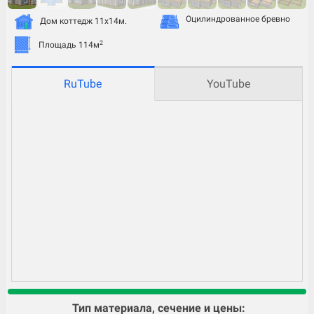
Оцилиндрованное бревно
Дом коттедж 11х14м.
2
Площадь 114м
RuTube
YouTube
Тип материала, сечение и цены: