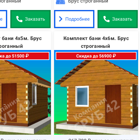
роганный
Брус строганный
е
Подробнее
Заказать
Заказать
 бани 4х5м. Брус
Комплект бани 4х6м. Брус
роганный
строганный
ка до 51500 ₽
Скидка до 56900 ₽