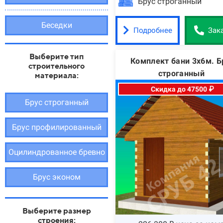
Брус строганный
Беседки
Подробнее
Зак
Выберите тип
Комплект бани 3х6м. Б
строительного
строганный
материала:
Скидка до 47500 ₽
Брус строганный
Брус профилированный
Оцилиндрованное бревно
Брус эконом
Выберите размер
строения: