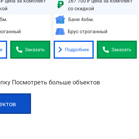
 ₽ цена за комплект
267 700 ₽ цена за комплект
кой
со скидкой
5м.
Баня 4х6м.
роганный
Брус строганный
е
Подробнее
Заказать
Заказать
опку Посмотреть больше объектов
ектов