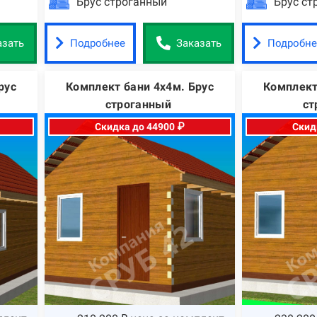
Брус строганный
Брус ст
Подробнее
Подробне
азать
Заказать
рус
Комплект бани 4х4м. Брус
Комплект
строганный
ст
Скидка до 44900 ₽
Скид