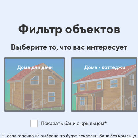
Фильтр объектов
Выберите то, что вас интересует
Дома для дачи
Дома - коттеджи
Показать бани с крыльцом*
оказать дома с крыльцом*
Показать дома с ман
Выберите размер
Выберите размер
Укажите цену от:
Укажите цену от:
строения:
строения:
* - если галочка не выбрана, то будут показаны бани без крыльца
галочки не выбраны, то будут показаны дома для дачи без крыльца 