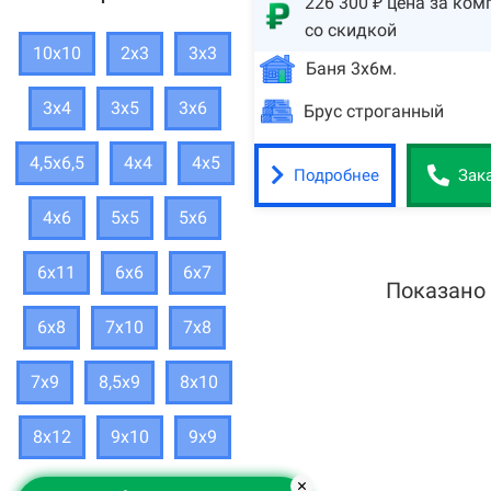
226 300 ₽ цена за ком
со скидкой
10х10
2х3
3х3
Баня 3х6м.
3х4
3х5
3х6
Брус строганный
4,5х6,5
4х4
4х5
Подробнее
Зак
4х6
5х5
5х6
6х11
6х6
6х7
Показано
6х8
7х10
7х8
7х9
8,5х9
8х10
8х12
9х10
9х9