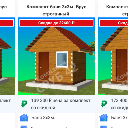
рус
Комплект бани 3х3м. Брус
Комплект
строганный
ст
Скидка до 32600 ₽
Скид
плект
139 300 ₽ цена за комплект
173 400
со скидкой
со скид
Баня 3х3м.
Баня 3х