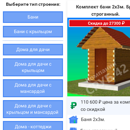
Выберите тип строения:
Комплект бани 2х3м. Б
строганный.
Бани
Скидка до 27300 ₽
Бани с крыльцом
Дома для дачи
Дома для дачи с
крыльцом
Дома для дачи с
мансардой
110 600 ₽ цена за ком
Дома для дачи с
со скидкой
крыльцом и мансардой
Баня 2х3м.
Дома - коттеджи