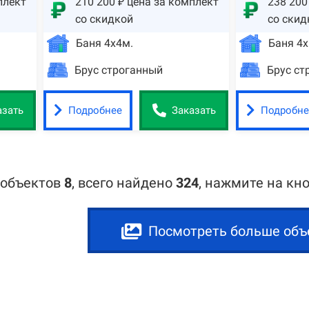
плект
210 200 ₽ цена за комплект
238 200
со скидкой
со скид
Баня 4х4м.
Баня 4х
Брус строганный
Брус ст
Подробнее
Подробне
азать
Заказать
 объектов
8
,
всего найдено
324
, нажмите на кн
Посмотреть больше объ