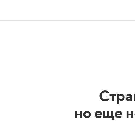
Стра
но еще н