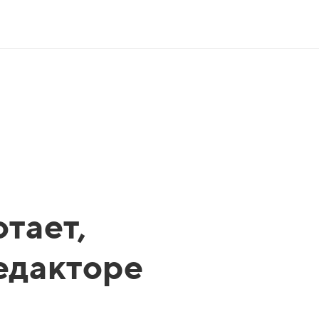
тает,
редакторе