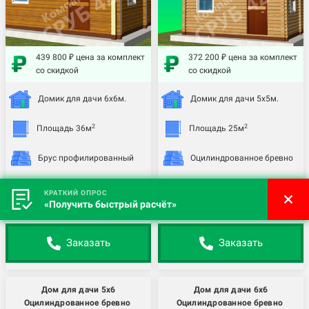
439 800 ₽ цена за комплект
372 200 ₽ цена за комплект
со скидкой
со скидкой
Домик для дачи 6х6м.
Домик для дачи 5х5м.
2
2
Площадь 36м
Площадь 25м
Брус профилированный
Оцилиндрованное бревно
КРАТКИЙ ОПРОС
Подробнее
Подробнее
«Получить быстрый расчёт»
Заказать
Заказать
Дом для дачи 5х6
Дом для дачи 6х6
Оцилиндрованное бревно
Оцилиндрованное бревно