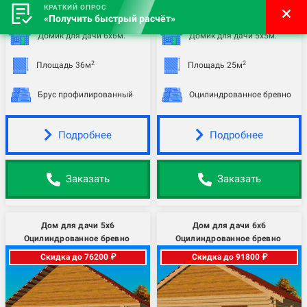
со скидкой
со скидкой
КРАТКИЙ ОПРОС
«Получить быстрый расчёт»
Домик для дачи 6х6м.
Домик для дачи 5х5м.
2
2
Площадь 36м
Площадь 25м
Брус профилированный
Оцилиндрованное бревно
Подробнее
Подробнее
Заказать
Заказать
Дом для дачи 5х6
Дом для дачи 6х6
Оцилиндрованное бревно
Оцилиндрованное бревно
Скидка до 76200 ₽
Скидка до 91800 ₽