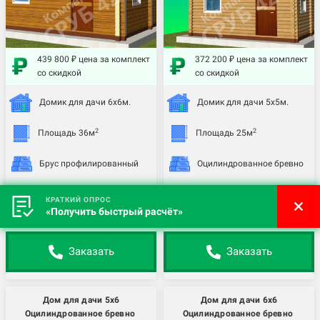
439 800 ₽ цена за комплект
372 200 ₽ цена за комплект
со скидкой
со скидкой
Домик для дачи 6х6м.
Домик для дачи 5х5м.
2
2
Площадь 36м
Площадь 25м
Брус профилированный
Оцилиндрованное бревно
КРАТКИЙ ОПРОС
Подробнее
Подробнее
«Получить быстрый расчёт»
Заказать
Заказать
Дом для дачи 5х6
Дом для дачи 6х6
Оцилиндрованное бревно
Оцилиндрованное бревно