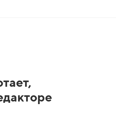
тает,
редакторе