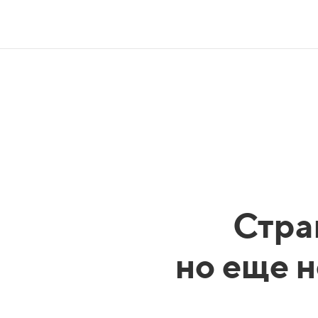
Стра
но еще н