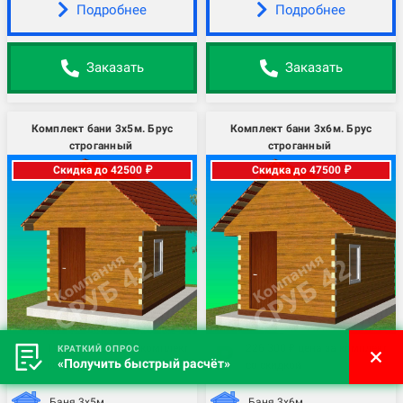
Подробнее
Подробнее
Заказать
Заказать
Комплект бани 3х5м. Брус
Комплект бани 3х6м. Брус
строганный
строганный
Скидка до 42500 ₽
Скидка до 47500 ₽
198 500 ₽ цена за комплект
226 300 ₽ цена за комплект
КРАТКИЙ ОПРОС
«Получить быстрый расчёт»
со скидкой
со скидкой
Баня 3х5м.
Баня 3х6м.