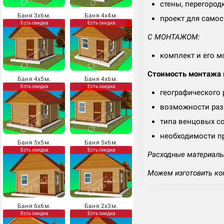
стены, перегород
Баня 3х6м.
Баня 4х4м.
проект для самос
Есть скидка
Есть скидка
С МОНТАЖОМ:
комплект и его м
Стоимость монтажа м
Баня 4х5м.
Баня 4х6м.
Есть скидка
Есть скидка
географического
возможности разг
типа венцовых с
необходимости п
Баня 5х5м.
Баня 5х6м.
Есть скидка
Есть скидка
Расходные материалы 
Можем изготовить ко
Баня 6х6м.
Баня 2х3м.
Есть скидка
Есть скидка