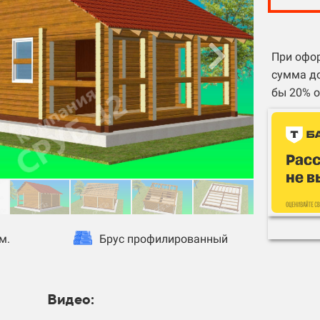
При офор
сумма до
бы 20% о
м.
Брус профилированный
Видео: