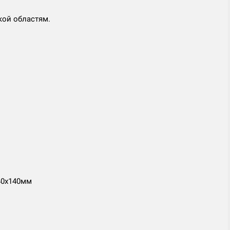
кой областям.
40х140мм