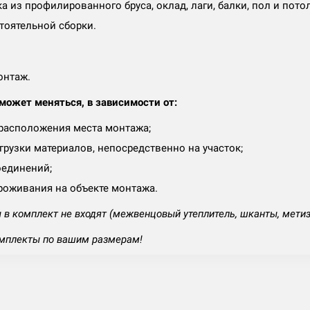
ка из профилированного бруса, оклад, лаги, балки, пол и пот
тоятельной сборки.
онтаж.
ожет меняться, в зависимости от:
 расположения места монтажа;
рузки материалов, непосредственно на участок;
оединений;
роживания на объекте монтажа.
в комплект не входят (межвенцовый утеплитель, шканты, мети
мплекты по вашим размерам!