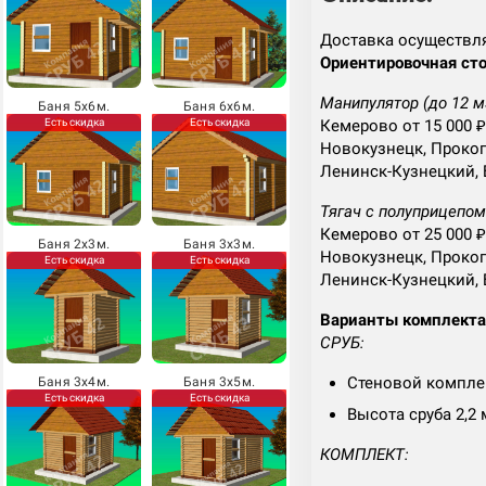
Доставка осуществл
Ориентировочная сто
Манипулятор (до 12 м
Баня 5х6м.
Баня 6х6м.
Есть скидка
Есть скидка
Кемерово от 15 000 ₽
Новокузнецк, Прокоп
Ленинск-Кузнецкий, 
Тягач с полуприцепом 
Кемерово от 25 000 ₽
Баня 2х3м.
Баня 3х3м.
Новокузнецк, Прокоп
Есть скидка
Есть скидка
Ленинск-Кузнецкий, 
Варианты комплект
СРУБ:
Стеновой комплек
Баня 3х4м.
Баня 3х5м.
Есть скидка
Есть скидка
Высота сруба 2,2 
КОМПЛЕКТ: