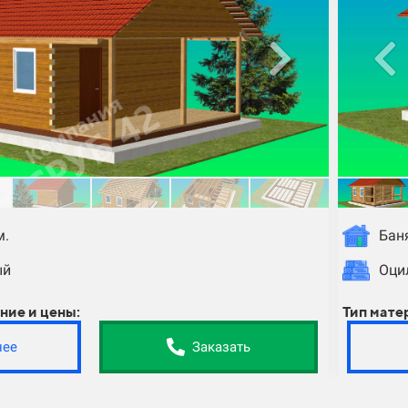
м.
Баня
ый
Оци
ние и цены:
Тип мате
нее
Заказать