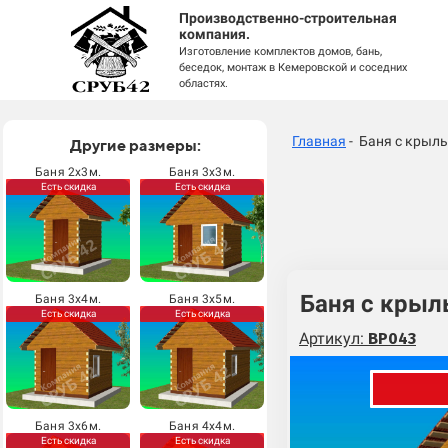
Производственно-строительная
компания.
Изготовление комплектов домов, бань,
беседок, монтаж в Кемеровской и соседних
областях.
Главная
- Баня с крыл
Другие размеры:
Баня 2х3м.
Баня 3х3м.
Есть скидка
Есть скидка
Баня с крыл
Баня 3х4м.
Баня 3х5м.
Есть скидка
Есть скидка
Артикул:
BP043
Баня 3х6м.
Баня 4х4м.
Есть скидка
Есть скидка