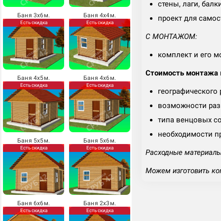
стены, лаги, балк
Баня 3х6м.
Баня 4х4м.
проект для самос
Есть скидка
Есть скидка
С МОНТАЖОМ:
комплект и его м
Стоимость монтажа м
Баня 4х5м.
Баня 4х6м.
Есть скидка
Есть скидка
географического
возможности разг
типа венцовых с
необходимости п
Баня 5х5м.
Баня 5х6м.
Есть скидка
Есть скидка
Расходные материалы 
Можем изготовить ко
Баня 6х6м.
Баня 2х3м.
Есть скидка
Есть скидка