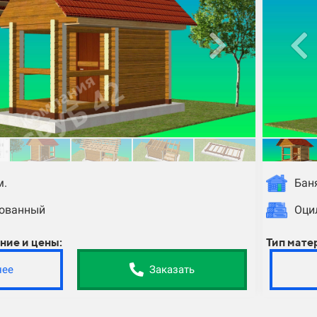
м.
Баня
рованный
Оци
ние и цены:
Тип мате
нее
Заказать