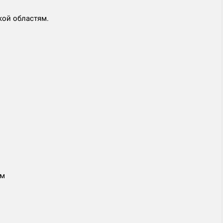
кой областям.
мм