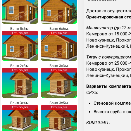
Доставка осуществл
Ориентировочная сто
Манипулятор (до 12 м
Баня 5х6м.
Баня 6х6м.
Есть скидка
Есть скидка
Кемерово от 15 000 ₽
Новокузнецк, Прокоп
Ленинск-Кузнецкий, 
Тягач с полуприцепом 
Кемерово от 25 000 ₽
Баня 2х3м.
Баня 3х3м.
Новокузнецк, Прокоп
Есть скидка
Есть скидка
Ленинск-Кузнецкий, 
Варианты комплект
СРУБ:
Стеновой комплек
Баня 3х4м.
Баня 3х5м.
Есть скидка
Есть скидка
Высота сруба с ок
КОМПЛЕКТ: