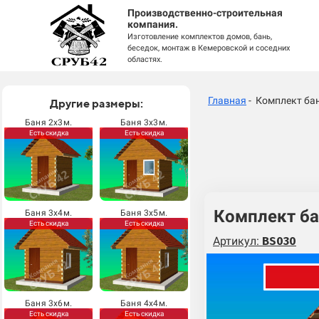
Производственно-строительная
компания.
Изготовление комплектов домов, бань,
беседок, монтаж в Кемеровской и соседних
областях.
Главная
- Комплект бан
Другие размеры:
Баня 2х3м.
Баня 3х3м.
Есть скидка
Есть скидка
Комплект ба
Баня 3х4м.
Баня 3х5м.
Есть скидка
Есть скидка
Артикул:
BS030
Баня 3х6м.
Баня 4х4м.
Есть скидка
Есть скидка