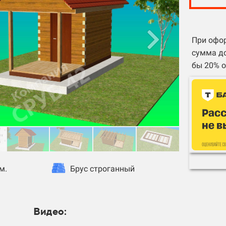
При офор
сумма до
бы 20% о
м.
Брус строганный
Видео: