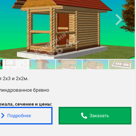
 2х3 и 2х2м.
линдрованное бревно
риала, сечение и цены:
Подробнее
Заказать