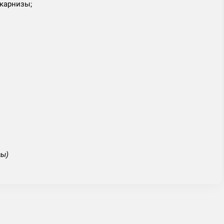
 карнизы;
зы)