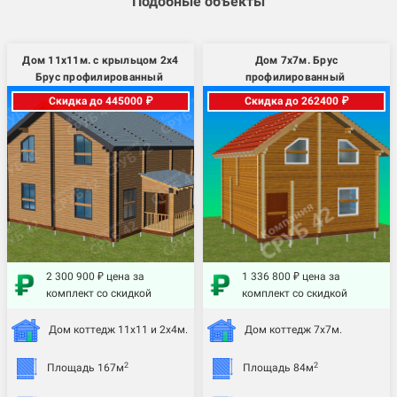
Подобные объекты
Дом 11х11м. с крыльцом 2х4
Дом 7х7м. Брус
Брус профилированный
профилированный
Скидка до 445000 ₽
Скидка до 262400 ₽
2 300 900 ₽ цена за
1 336 800 ₽ цена за
комплект со скидкой
комплект со скидкой
Дом коттедж 11х11 и 2х4м.
Дом коттедж 7х7м.
2
2
Площадь 167м
Площадь 84м