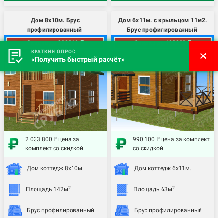
Дом 8х10м. Брус
Дом 6х11м. с крыльцом 11м2.
профилированный
Брус профилированный
Скидка до 392200 ₽
Скидка до 193200 ₽
КРАТКИЙ ОПРОС
«Получить быстрый расчёт»
2 033 800 ₽ цена за
990 100 ₽ цена за комплект
комплект со скидкой
со скидкой
Дом коттедж 8х10м.
Дом коттедж 6х11м.
2
2
Площадь 142м
Площадь 63м
Брус профилированный
Брус профилированный