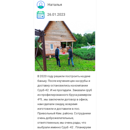
Наталья
26.01.2023
В 2020 году решили построить на даче
баньку. После изучения цен на срубы и
доставку остановились на компании
Сруб-42. И не прогадали. Заказали сруб
из профилированного бруса размером
4*5 , мы заключили договор в офисе,
нам сделали скидку, вовремя
изготовили и доставили в пос.
Привольный Кем. района. Сотрудники
очень доброжелательные,
ответственные, мы очень рады, что
выбрали именно Сруб -42 . Планируем