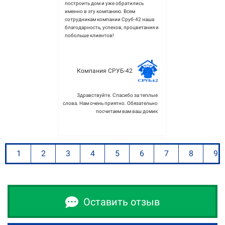
построить дом и уже обратились
именно в эту компанию. Всем
сотрудникам компании Сруб-42 наша
благодарность, успехов, процветания и
побольше клиентов!
Компания СРУБ-42
Здравствуйте. Спасибо за теплые
слова. Нам очень приятно. Обязательно
посчитаем вам ваш домик
1
2
3
4
5
6
7
8
9
Оставить отзыв