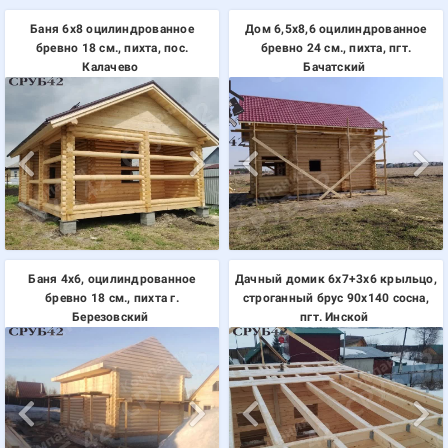
Баня 6х8 оцилиндрованное
Дом 6,5х8,6 оцилиндрованное
бревно 18 см., пихта, пос.
бревно 24 см., пихта, пгт.
Калачево
Бачатский
Баня 4х6, оцилиндрованное
Дачный домик 6х7+3х6 крыльцо,
бревно 18 см., пихта г.
строганный брус 90х140 сосна,
Березовский
пгт. Инской