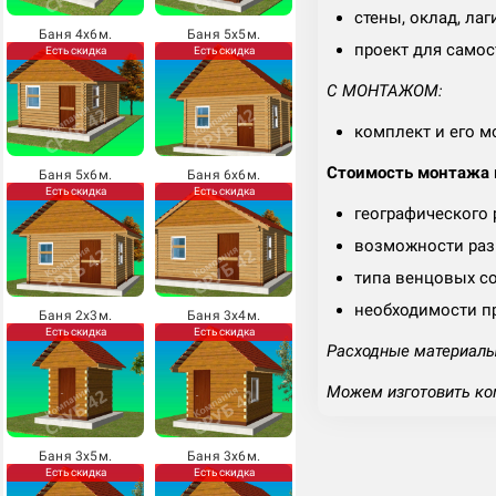
стены, оклад, лаг
Баня 4х6м.
Баня 5х5м.
проект для самос
Есть скидка
Есть скидка
С МОНТАЖОМ:
комплект и его м
Стоимость монтажа м
Баня 5х6м.
Баня 6х6м.
Есть скидка
Есть скидка
географического
возможности разг
типа венцовых с
необходимости п
Баня 2х3м.
Баня 3х4м.
Есть скидка
Есть скидка
Расходные материалы 
Можем изготовить ко
Баня 3х5м.
Баня 3х6м.
Есть скидка
Есть скидка