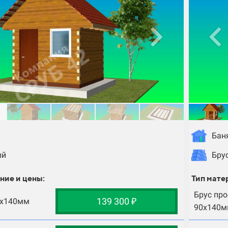
Бан
ый
Бру
ние и цены:
Тип мате
Брус пр
139 300 ₽
0х140мм
90х140м