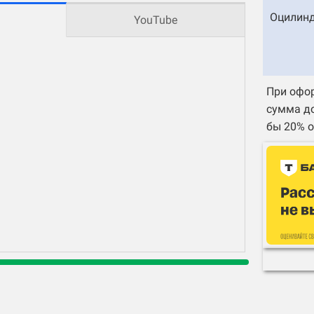
Оцилинд
YouTube
При офор
сумма до
бы 20% о