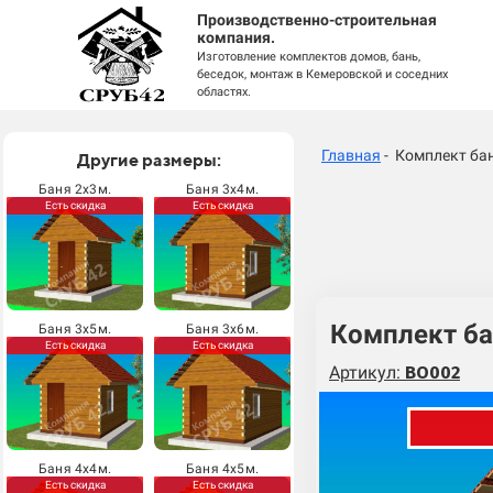
Производственно-строительная
компания.
Изготовление комплектов домов, бань,
беседок, монтаж в Кемеровской и соседних
областях.
Главная
- Комплект ба
Другие размеры:
Баня 2х3м.
Баня 3х4м.
Есть скидка
Есть скидка
Комплект ба
Баня 3х5м.
Баня 3х6м.
Есть скидка
Есть скидка
Артикул:
BO002
Баня 4х4м.
Баня 4х5м.
Есть скидка
Есть скидка