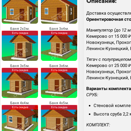
Описание:
Доставка осуществл
Ориентировочная сто
Баня 2х3м.
Баня 3х4м.
Манипулятор (до 12 м
Есть скидка
Есть скидка
Кемерово от 15 000 ₽
Новокузнецк, Прокоп
Ленинск-Кузнецкий, 
Тягач с полуприцепом 
Кемерово от 25 000 ₽
Баня 3х5м.
Баня 3х6м.
Есть скидка
Есть скидка
Новокузнецк, Прокоп
Ленинск-Кузнецкий, 
Варианты комплект
СРУБ:
Баня 4х4м.
Баня 4х5м.
Стеновой комплек
Есть скидка
Есть скидка
Высота сруба 2,2 
КОМПЛЕКТ: