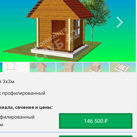
я 3х3м.
с профилированный
риала, сечение и цены:
офилированный
146 500 ₽
м