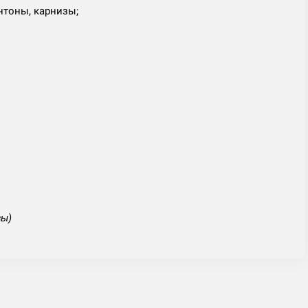
онтоны, карнизы;
зы)