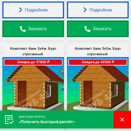
Подробнее
Подробнее
Заказать
Заказать
Комплект бани 3х4м. Брус
Комплект бани 3х5м. Брус
строганный
строганный
Скидка до 37800 ₽
Скидка до 42500 ₽
КРАТКИЙ ОПРОС
173 400 ₽ цена за комплект
198 500 ₽ цена за комплект
«Получить быстрый расчёт»
со скидкой
со скидкой