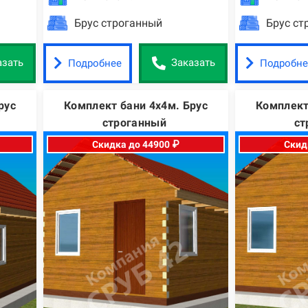
Брус строганный
Брус ст
Подробнее
Подробне
азать
Заказать
рус
Комплект бани 4х4м. Брус
Комплект
строганный
ст
Скидка до 44900 ₽
Скид