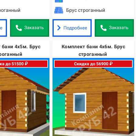
роганный
Брус строганный
е
Подробнее
Заказать
Заказать
 бани 4х5м. Брус
Комплект бани 4х6м. Брус
роганный
строганный
ка до 51500 ₽
Скидка до 56900 ₽