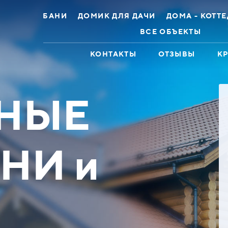
БАНИ
ДОМИК ДЛЯ ДАЧИ
ДОМА - КОТТ
ВСЕ ОБЪЕКТЫ
КОНТАКТЫ
ОТЗЫВЫ
К
НЫЕ
НИ и
ттедж 11х13
Дом коттедж 2эт 6х17 Бру
ованное бревно
профилированный
 до 329600 ₽
Скидка до 413400 ₽