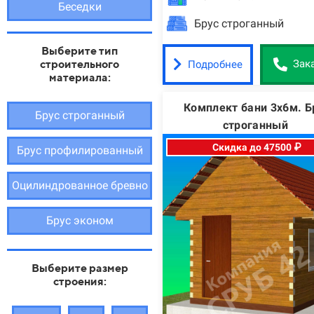
Беседки
Брус строганный
Выберите тип
строительного
Подробнее
Зак
материала:
Комплект бани 3х6м. Б
Брус строганный
строганный
Скидка до 47500 ₽
Брус профилированный
Оцилиндрованное бревно
Брус эконом
Выберите размер
строения: