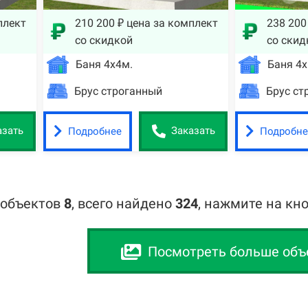
плект
210 200 ₽ цена за комплект
238 200
со скидкой
со скид
Баня 4х4м.
Баня 4х
Брус строганный
Брус ст
Подробнее
Подробне
азать
Заказать
 объектов
8
,
всего найдено
324
, нажмите на кн
Посмотреть больше объ