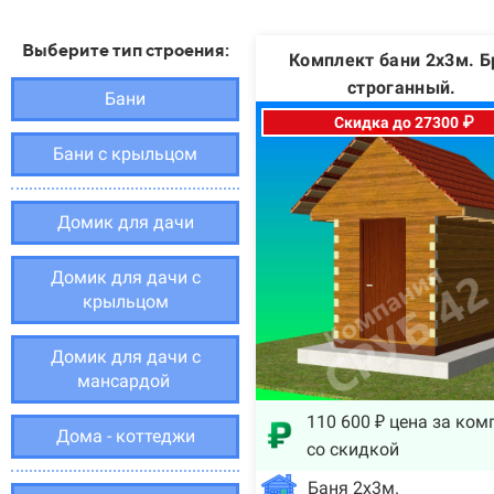
Выберите тип строения:
Комплект бани 2х3м. Б
строганный.
Бани
Скидка до 27300 ₽
Бани с крыльцом
Домик для дачи
Домик для дачи с
крыльцом
Домик для дачи с
мансардой
110 600 ₽ цена за ком
Дома - коттеджи
со скидкой
Баня 2х3м.