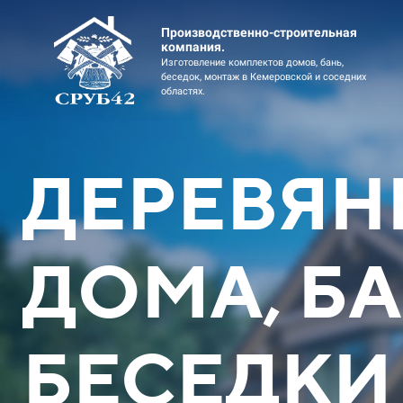
Производственно-строительная
компания.
Изготовление комплектов домов, бань,
беседок, монтаж в Кемеровской и соседних
областях.
ДЕРЕВЯН
ДОМА, БА
Дом коттедж 2эт 8х12 Брус
Дом ко
профилированный
Оцилиндр
БЕСЕДКИ
Скидка до 448100 ₽
Скидка