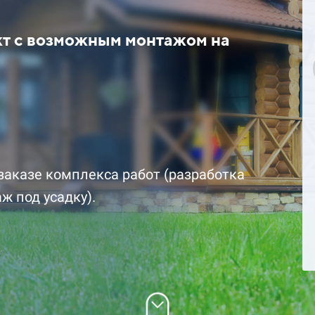
кт с возможным монтажом на
цена за комплект со
2 110 500 ₽ цена за комплект 
скидкой
заказе комплекса работ (разработка
ж под усадку).
Подробнее
Заказать
Заказ