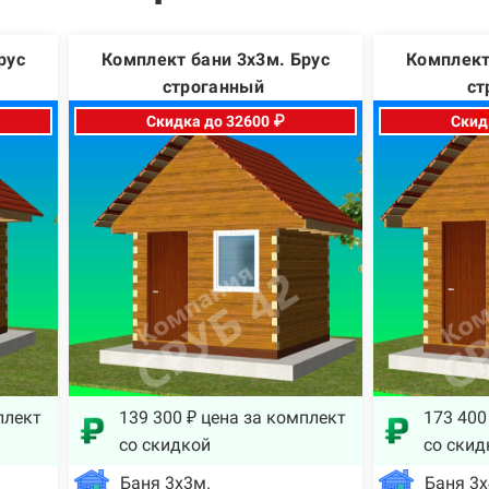
рус
Комплект бани 3х3м. Брус
Комплект
строганный
ст
Скидка до 32600 ₽
Скид
плект
139 300 ₽ цена за комплект
173 400
со скидкой
со скид
Баня 3х3м.
Баня 3х