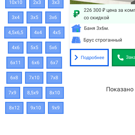
10х10
2х3
3х3
226 300 ₽ цена за ком
3х4
3х5
3х6
со скидкой
Баня 3х6м.
4,5х6,5
4х4
4х5
Брус строганный
4х6
5х5
5х6
Подробнее
Зак
6х11
6х6
6х7
6х8
7х10
7х8
Показано
7х9
8,5х9
8х10
8х12
9х10
9х9