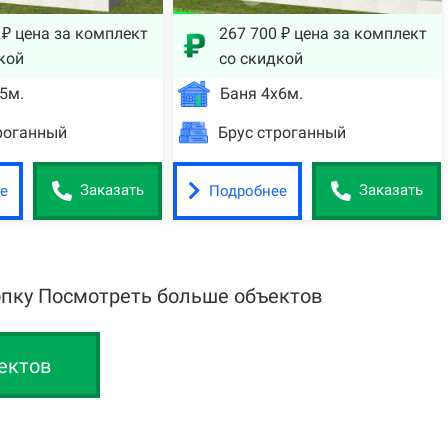
 ₽ цена за комплект
267 700 ₽ цена за комплект
кой
со скидкой
5м.
Баня 4х6м.
роганный
Брус строганный
е
Подробнее
Заказать
Заказать
опку Посмотреть больше объектов
ектов