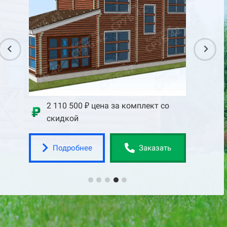
со
2 110 500 ₽ цена за комплект со
2 75
скидкой
скид
Подробнее
По
ать
Заказать