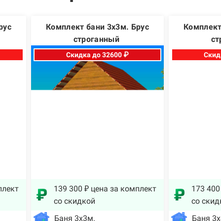
рус
Комплект бани 3х3м. Брус
Комплект
строганный
ст
Скидка до 32600 ₽
Скид
плект
139 300 ₽ цена за комплект
173 400
со скидкой
со скид
Баня 3х3м.
Баня 3х