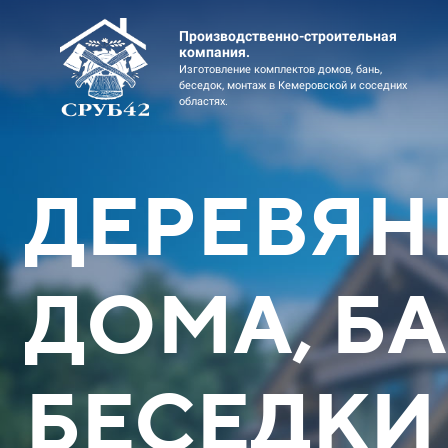
Производственно-строительная
компания.
Изготовление комплектов домов, бань,
беседок, монтаж в Кемеровской и соседних
областях.
ДЕРЕВЯН
ДОМА, БА
Дом коттедж 2эт 11х12
Дом коттед
Оцилиндрованное бревно
профи
БЕСЕДКИ
Скидка до 449900 ₽
Скидка