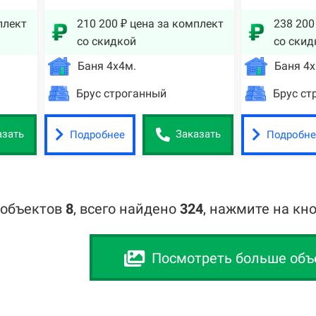
плект
210 200 ₽ цена за комплект
238 200
со скидкой
со скид
Баня 4х4м.
Баня 4х
Брус строганный
Брус ст
Подробнее
Подробне
азать
Заказать
 объектов
8
,
всего найдено
324
, нажмите на кн
Посмотреть больше объ