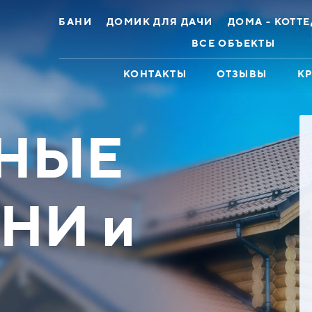
БАНИ
ДОМИК ДЛЯ ДАЧИ
ДОМА - КОТТ
ВСЕ ОБЪЕКТЫ
КОНТАКТЫ
ОТЗЫВЫ
К
НЫЕ
НИ и
ж 2эт 8х12 Брус
Дом коттедж 11х13
лированный
Оцилиндрованное бревно
 до 448100 ₽
Скидка до 329600 ₽