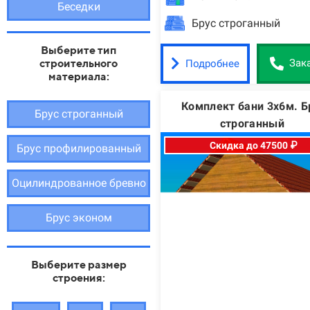
Беседки
Брус строганный
Выберите тип
строительного
Подробнее
Зак
материала:
Комплект бани 3х6м. Б
Брус строганный
строганный
Скидка до 47500 ₽
Брус профилированный
Оцилиндрованное бревно
Брус эконом
Выберите размер
строения: