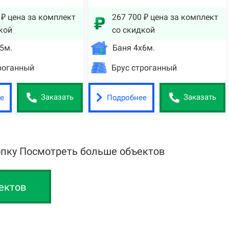
 ₽ цена за комплект
267 700 ₽ цена за комплект
кой
со скидкой
5м.
Баня 4х6м.
роганный
Брус строганный
е
Подробнее
Заказать
Заказать
опку Посмотреть больше объектов
ектов