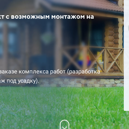
кт с возможным монтажом на
цена за комплект со
1 892 700 ₽ цена за комплект 
скидкой
заказе комплекса работ (разработка
ж под усадку).
Подробнее
Заказать
Заказ