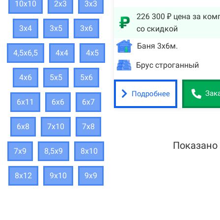
10х10
2х3
3х3
226 300 ₽ цена за ком
3х4
3х5
3х6
со скидкой
Баня 3х6м.
4,5х6,5
4х4
4х5
Брус строганный
4х6
5х5
5х6
Подробнее
Зак
6х11
6х6
6х7
6х8
7х10
7х8
Показано
7х9
8,5х9
8х10
8х12
9х10
9х9