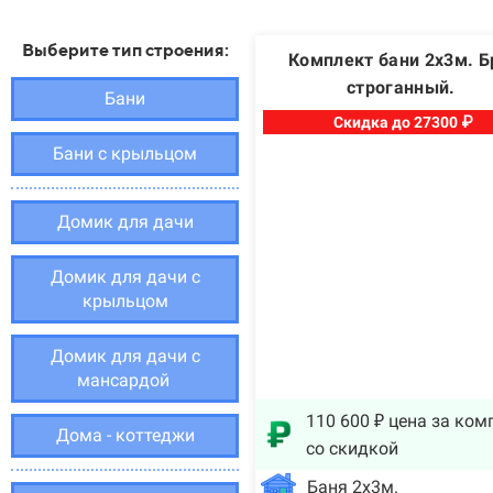
Выберите тип строения:
Комплект бани 2х3м. Б
строганный.
Бани
Скидка до 27300 ₽
Бани с крыльцом
Домик для дачи
Домик для дачи с
крыльцом
Домик для дачи с
мансардой
110 600 ₽ цена за ком
Дома - коттеджи
со скидкой
Баня 2х3м.